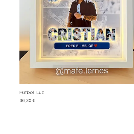
Vista rápida
Fútbol+Luz
Precio
36,30 €