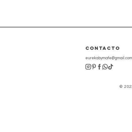
CONTACTo
eurekabymafe@gmail.co
© 202