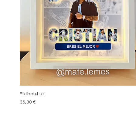
Vista rápida
Fútbol+Luz
Precio
36,30 €