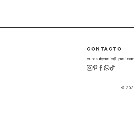
CONTACTo
eurekabymafe@gmail.co
© 202