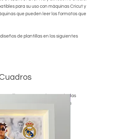
atibles para su uso con máquinas Cricut y
máquinas que pueden leer los formatos que
iseños de plantillas en los siguientes
 Cuadros
 pantillas NO te autoriza a copiar las
Nuevo
licados en esta web o en las redes