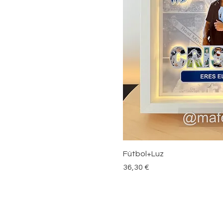
Vist
Fútbol+Luz
Precio
36,30 €