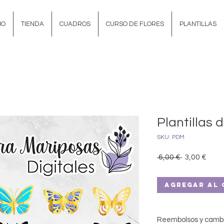
IO
TIENDA
CUADROS
CURSO DE FLORES
PLANTILLAS
Plantillas
SKU: PDM
Precio
Prec
 6,00 € 
3,00 €
de
ofer
Agregar al 
Reembolsos y camb