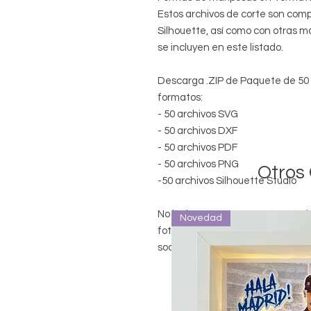
Estos archivos de corte son comp
Silhouette, así como con otras 
se incluyen en este listado.
Descarga .ZIP de Paquete de 50 d
formatos:
- 50 archivos SVG
- 50 archivos DXF
- 50 archivos PDF
- 50 archivos PNG
Otros
-50 archivos Silhouette Studio
No incluye asesoría. La compra de
Novedad
fotos y/o diseños de cuadros pub
sociales de mafe.lemes