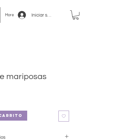
Iniciar sesión
More
 de mariposas
io
ta
carrito
ios